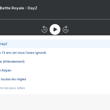
 Battle Royale - DayZ
 DayZ
 a 13 ans (et vous l'avez ignoré)
e (littéralement)
im Rayan
 toutes les règles
s les jeux vidéo
us choquant de Rockstar ? - Le scandale BULLY
e plus moche de Steam