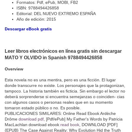
Formatos: Pdf, ePub, MOBI, FB2
ISBN: 9788494426858
Editorial: DEL NUEVO EXTREMO ESPAÑA
Año de edición: 2015
Descargar eBook gratis
Leer libros electrónicos en línea gratis sin descargar
MATO Y OLVIDO in Spanish 9788494426858
Overview
Esta novela no es una mentira, pero es una ficción. El lugar
donde transcurre no existe. Los personajes que la protagonizan,
tampoco. La historia también es ficticia. Sin embargo el lector no
deberá sorprenderse si encuentra semejanzas o coinciden- cias
con algunos casos o personas reales que en su momento
tomaron estado público o no. Es posible.
PUBLICACIONES SIMILARES: Online Read Ebook Ardèche
Drôme
download pdf
, [Pdf/ePub] My Father's Words by Patricia
MacLachlan download ebook
read book
, DOWNLOAD [PDF]
{EPUB} The Case Against Reality: Why Evolution Hid the Truth