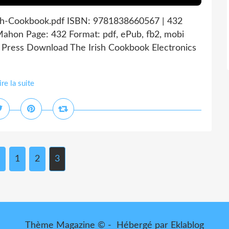
sh-Cookbook.pdf ISBN: 9781838660567 | 432
ahon Page: 432 Format: pdf, ePub, fb2, mobi
Press Download The Irish Cookbook Electronics
ire la suite
1
2
3
Thème Magazine © - Hébergé par
Eklablog