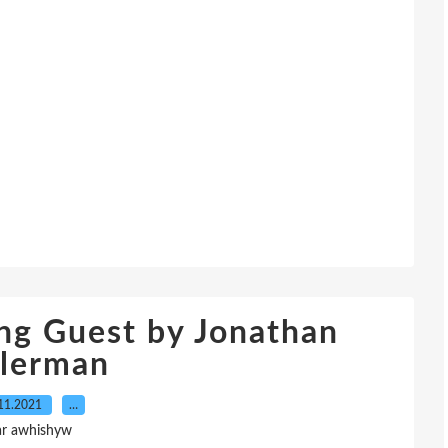
ng Guest by Jonathan
llerman
11.2021
…
ar awhishyw