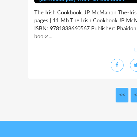
The Irish Cookbook. JP McMahon The-Iri
pages | 11 Mb The Irish Cookbook JP McM
ISBN: 9781838660567 Publisher: Phaidon 
books...
L
<<
<