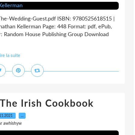
 The-Wedding-Guest.pdf ISBN: 9780525618515 |
athan Kellerman Page: 448 Format: pdf, ePub,
r: Random House Publishing Group Download
ire la suite
 The Irish Cookbook
11.2021
…
ar awhishyw