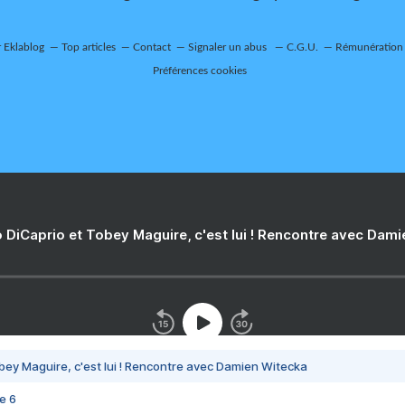
r Eklablog
Top articles
Contact
Signaler un abus
C.G.U.
Rémunération e
Préférences cookies
 DiCaprio et Tobey Maguire, c'est lui ! Rencontre avec Dam
bey Maguire, c'est lui ! Rencontre avec Damien Witecka
e 6