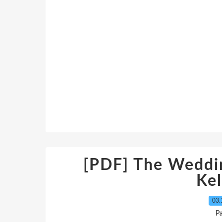
[PDF] The Weddi
Ke
03.
P